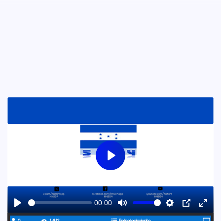
Play
00:00
Play
Mute
Settings
PIP
Ente
0
1,412
Entretenimiento