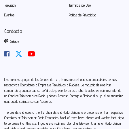
Television
Terminos de Uso
Eventos
Politica de Privacidad
Contacto
Contacto
Las marcas y logos de los Canales de Tv y Emisoras de Radio son propiedades de sus
respectivos Operadores o Empresas Televisivas o Radiales. La mayoría de ellos han
compartido y querido que su señal este presente en este sitio. Si usted es administrador de
un Canal de Television o de Radio y desea Agregar, Corregir o Eliminar el suyo si se encuentra
aquí, puede
contactarse con Nosotros
.
The brands and logos of the TV Channels and Radio Stations are properties of their respective
Operators or Television or Radio Companies. Most of them have shared and wanted their signal
to be present on this site. If you are an administrator of a Television Channel or Radio Station
and wish to add, correct or delete yours if it's here, you can
contact us
.