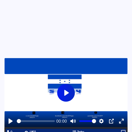
Play
00:00
Play
Mute
Settings
PIP
Ente
0
1,802
Todos