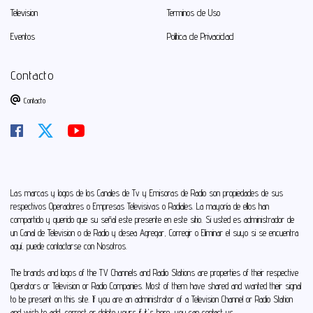
Television
Terminos de Uso
Eventos
Politica de Privacidad
Contacto
Contacto
Las marcas y logos de los Canales de Tv y Emisoras de Radio son propiedades de sus
respectivos Operadores o Empresas Televisivas o Radiales. La mayoría de ellos han
compartido y querido que su señal este presente en este sitio. Si usted es administrador de
un Canal de Television o de Radio y desea Agregar, Corregir o Eliminar el suyo si se encuentra
aquí, puede
contactarse con Nosotros
.
The brands and logos of the TV Channels and Radio Stations are properties of their respective
Operators or Television or Radio Companies. Most of them have shared and wanted their signal
to be present on this site. If you are an administrator of a Television Channel or Radio Station
and wish to add, correct or delete yours if it's here, you can
contact us
.