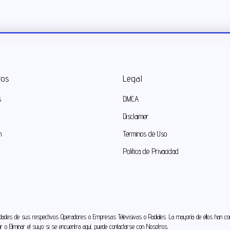
ros
Legal
s
DMCA
Disclaimer
n
Terminos de Uso
Politica de Privacidad
des de sus respectivos Operadores o Empresas Televisivas o Radiales. La mayoría de ellos han comp
ir o Eliminar el suyo si se encuentra aquí, puede
contactarse con Nosotros
.