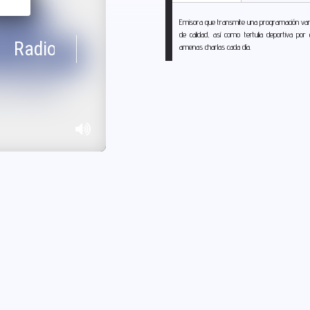
Emisora que transmite una programación varia
de calidad, así como tertulia deportiva po
amenas charlas cada día.