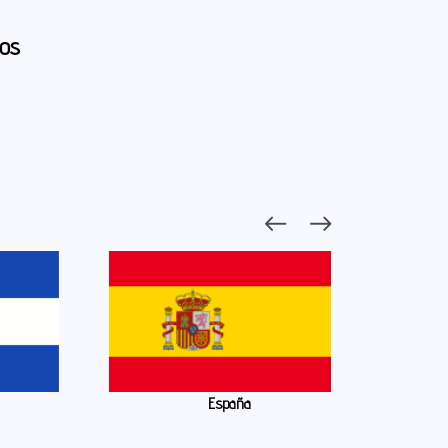
ios
España