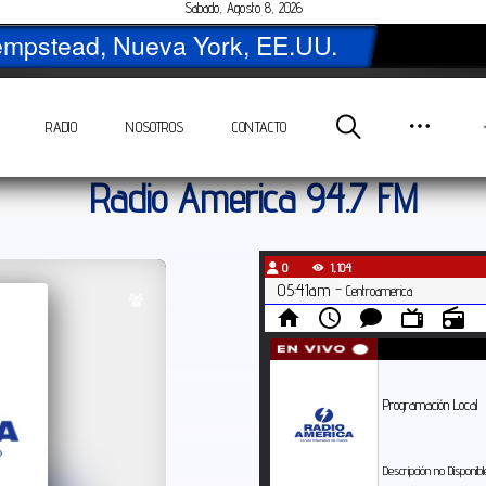
Sabado, Agosto 8, 2026
RADIO
NOSOTROS
CONTACTO
Radio America 94.7 FM
0
1,104
05:41am -
Centroamerica
Programación Local
Descripción no Disponibl