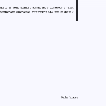
da con las noticias nacionales e internacionales en segmentos informativos
r experimentados comentaristas, entretenimiento para todos los gustos y
Redes Sociales: