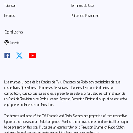
Television
Terminos de Uso
Eventos
Politica de Privacidad
Contacto
Contacto
Las marcas y logos de los Canales de Tv y Emisoras de Radio son propiedades de sus
respectivos Operadores o Empresas Televisivas o Radiales. La mayoría de ellos han
compartido y querido que su señal este presente en este sitio. Si usted es administrador de
un Canal de Television o de Radio y desea Agregar, Corregir o Eliminar el suyo si se encuentra
aquí, puede
contactarse con Nosotros
.
The brands and logos of the TV Channels and Radio Stations are properties of their respective
Operators or Television or Radio Companies. Most of them have shared and wanted their signal
to be present on this site. If you are an administrator of a Television Channel or Radio Station
and wish to add, correct or delete yours if it's here, you can
contact us
.