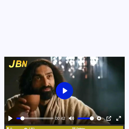
Play
00:42
Play
Mute
Settings
PIP
Ente
0
1,132
Religion